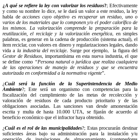
¿
A qué se refiere la ley con valorizar los residuos
?
; Efectivamente
y como su nombre lo dice, se le dará un valor a este residuo, la ley
habla de
acciones cuyo objetivo es recuperar un residuo, uno o
varios de los materiales que lo componen y/o el poder calorífico de
los mismos. La valorización comprende la preparación para la
reutilización, el reciclaje y la valorización energética
, en simples
palabras, es generar en la cadena de producción (sistema actual), el
ítem reciclar, con valores en dinero y regularizaciones legales, dando
vida a
la industria del reciclaje
. Surge por ejemplo, la figura del
Gestor de Residuos
, importantísima en esta nueva industria, el que
se define como
“Persona natural o jurídica que realiza cualquiera
de las operaciones de manejo de residuos y que se encuentra
autorizada en conformidad a la normativa vigente
”.
¿
Cuál será la función de la Superintendencia de Medio
Ambiente
?; Este será un organismo con competencias para la
fiscalización del cumplimiento de las metas de recolección y
valoración de residuos de cada producto prioritario y de las
obligaciones asociadas. Las sanciones van desde amonestación
escrita y multa de hasta 10.000 UTA, se fijarán de acuerdo al
beneficio económico que el infractor haya obtenido.
¿
Cuál es el rol de las municipalidades
?; Estas procurarán destinar
suficientes áreas bajo su administración para la instalación y/u
operación de instalaciones de almacenamiento (contenedores