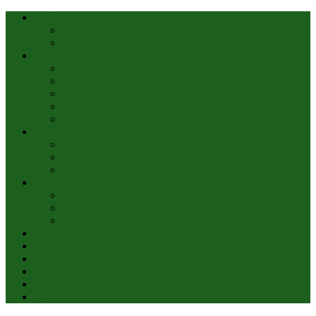
Quiénes somos
Misión, Visión, Valores
Equipo
Líneas de Acción
Productos
Recuperación de espacios públicos
Talleres
Charlas
Proyectos
Reciclaje
Organizaciones, Empresas y Condominios
Eventos
Turismo
Únete
Voluntarios
Practicantes
Alianzas ecológicas
Contacto
Noticias
Instagram
Facebook
Youtube
Twitter