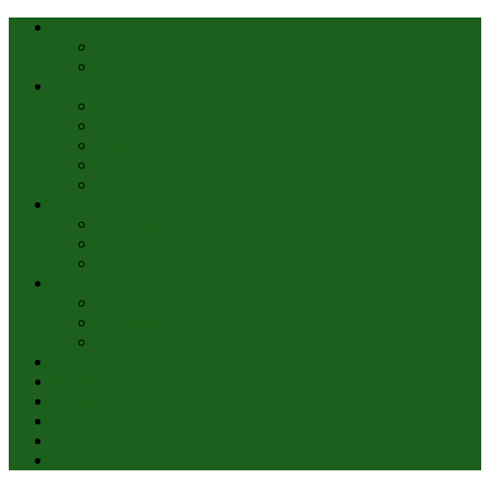
Quiénes somos
Misión, Visión, Valores
Equipo
Líneas de Acción
Productos
Recuperación de espacios públicos
Talleres
Charlas
Proyectos
Reciclaje
Organizaciones, Empresas y Condominios
Eventos
Turismo
Únete
Voluntarios
Practicantes
Alianzas ecológicas
Contacto
Noticias
Instagram
Facebook
Youtube
Twitter