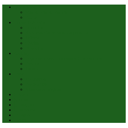
Quiénes somos
Misión, Visión, Valores
Equipo
Líneas de Acción
Productos
Recuperación de espacios públicos
Talleres
Charlas
Proyectos
Reciclaje
Organizaciones, Empresas y Condominios
Eventos
Turismo
Únete
Voluntarios
Practicantes
Alianzas ecológicas
Contacto
Noticias
Instagram
Facebook
Youtube
Twitter