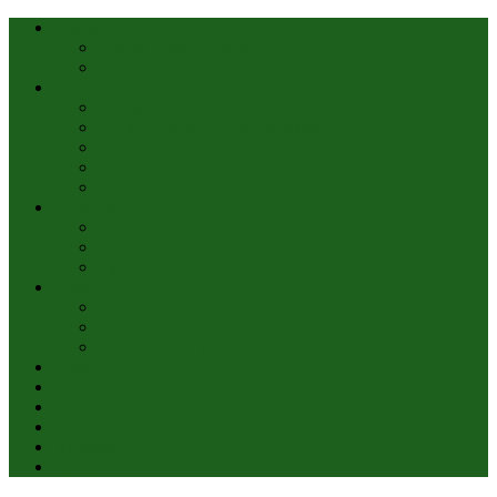
Quiénes somos
Misión, Visión, Valores
Equipo
Líneas de Acción
Productos
Recuperación de espacios públicos
Talleres
Charlas
Proyectos
Reciclaje
Organizaciones, Empresas y Condominios
Eventos
Turismo
Únete
Voluntarios
Practicantes
Alianzas ecológicas
Contacto
Noticias
Instagram
Facebook
Youtube
Twitter