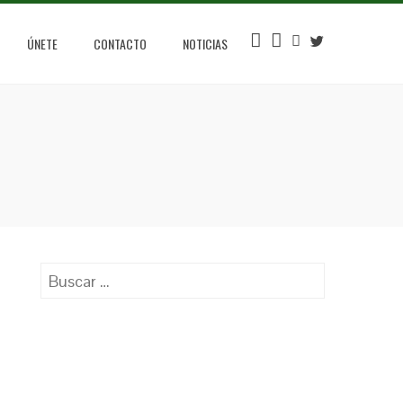
INSTAGRAM
FACEBOOK
YOUTUBE
TWITTER
ÚNETE
CONTACTO
NOTICIAS
Buscar: