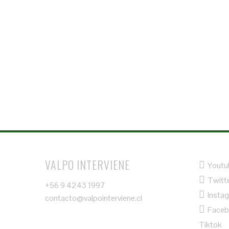
VALPO INTERVIENE
Youtu
Twitt
+56 9 4243 1997
Insta
contacto@valpointerviene.cl
Face
Tiktok