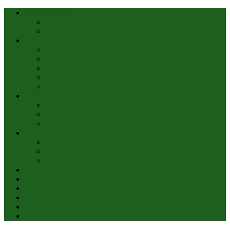
Quiénes somos
Misión, Visión, Valores
Equipo
Líneas de Acción
Productos
Recuperación de espacios públicos
Talleres
Charlas
Proyectos
Reciclaje
Organizaciones, Empresas y Condominios
Eventos
Turismo
Únete
Voluntarios
Practicantes
Alianzas ecológicas
Contacto
Noticias
Instagram
Facebook
Youtube
Twitter