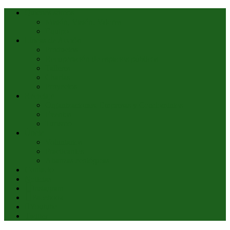
Quiénes somos
Misión, Visión, Valores
Equipo
Líneas de Acción
Productos
Recuperación de espacios públicos
Talleres
Charlas
Proyectos
Reciclaje
Organizaciones, Empresas y Condominios
Eventos
Turismo
Únete
Voluntarios
Practicantes
Alianzas ecológicas
Contacto
Noticias
Instagram
Facebook
Youtube
Twitter