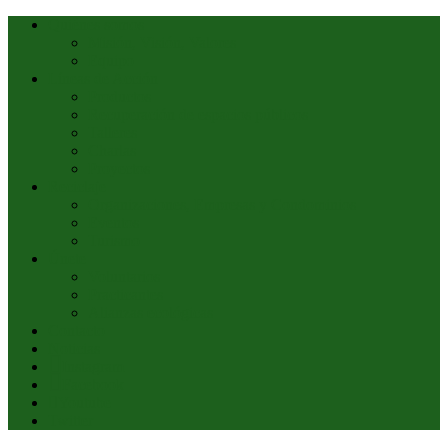
Quiénes somos
Misión, Visión, Valores
Equipo
Líneas de Acción
Productos
Recuperación de espacios públicos
Talleres
Charlas
Proyectos
Reciclaje
Organizaciones, Empresas y Condominios
Eventos
Turismo
Únete
Voluntarios
Practicantes
Alianzas ecológicas
Contacto
Noticias
Instagram
Facebook
Youtube
Twitter