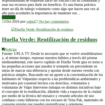
responsabilidad de empresas hacer un vínculo con su comunidad y
usar sus recursos para darle un beneficio. Es una buena práctica
tener un día de trabajo voluntario como algo que hacen una vez al
año para acordarles la importancia de mantener ese…
Leer más
21
Oct 2016
por
valpo
No hay comentarios
Huella Verde: Reutilización de residuos
Noticias
Fuente: UPLA TV Desde lo necesario que se vuelve sensibilizarnos
y, al mismo tiempo, repensar nuestros hábitos a través del prisma
medioambiental, este nuevo capítulo de Huella Verde gira en torno a
las pequeñas acciones que pueden ir sentando un precendente en
miras de marcar una diferencia y aportar desde nuestra vereda con
prácticas simples. Buscando ser un aporte a la concientización de los
habitantes de Valparaíso respecto a las problemáticas ambientales y
motivados por construir hechos con desechos, voluntarios y
voluntarias de Valpo Interviene trabajan en distintas iniciativas bajo
el concepto de la reutilización, dándole vida a espacios de la ciudad
por medio de la técnica del mosaico y creando artículos de uso
cotidiano como billeteras con los envases de Tetra Pak, materiales de
consumo regular que pueden resignificarse y orientarse…