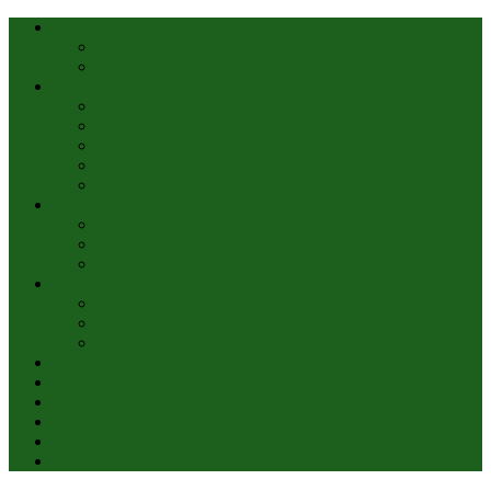
Quiénes somos
Misión, Visión, Valores
Equipo
Líneas de Acción
Productos
Recuperación de espacios públicos
Talleres
Charlas
Proyectos
Reciclaje
Organizaciones, Empresas y Condominios
Eventos
Turismo
Únete
Voluntarios
Practicantes
Alianzas ecológicas
Contacto
Noticias
Instagram
Facebook
Youtube
Twitter