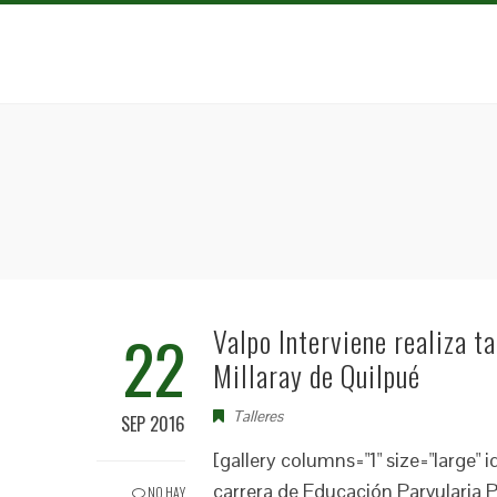
22
Valpo Interviene realiza t
Millaray de Quilpué
Talleres
SEP 2016
[gallery columns="1" size="large"
carrera de Educación Parvularia 
NO HAY