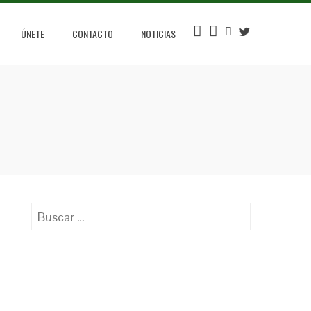
INSTAGRAM
FACEBOOK
YOUTUBE
TWITTER
ÚNETE
CONTACTO
NOTICIAS
Buscar: