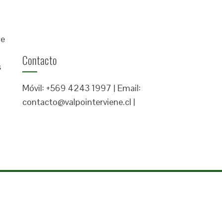
ue
Contacto
s
Móvil: +569 4243 1997 | Email:
contacto@valpointerviene.cl |