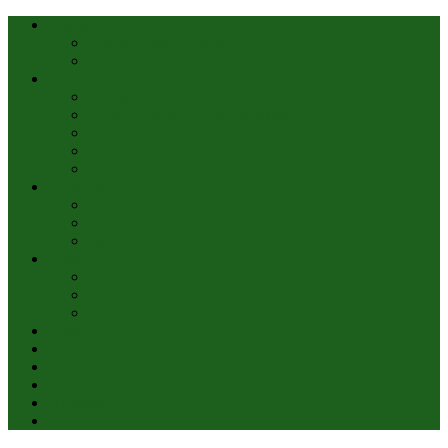
Quiénes somos
Misión, Visión, Valores
Equipo
Líneas de Acción
Productos
Recuperación de espacios públicos
Talleres
Charlas
Proyectos
Reciclaje
Organizaciones, Empresas y Condominios
Eventos
Turismo
Únete
Voluntarios
Practicantes
Alianzas ecológicas
Contacto
Noticias
Instagram
Facebook
Youtube
Twitter