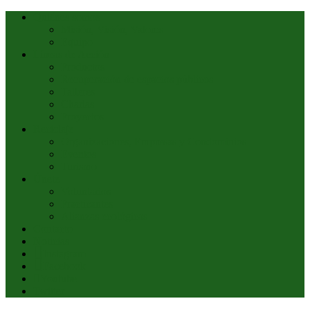
Quiénes somos
Misión, Visión, Valores
Equipo
Líneas de Acción
Productos
Recuperación de espacios públicos
Talleres
Charlas
Proyectos
Reciclaje
Organizaciones, Empresas y Condominios
Eventos
Turismo
Únete
Voluntarios
Practicantes
Alianzas ecológicas
Contacto
Noticias
Instagram
Facebook
Youtube
Twitter