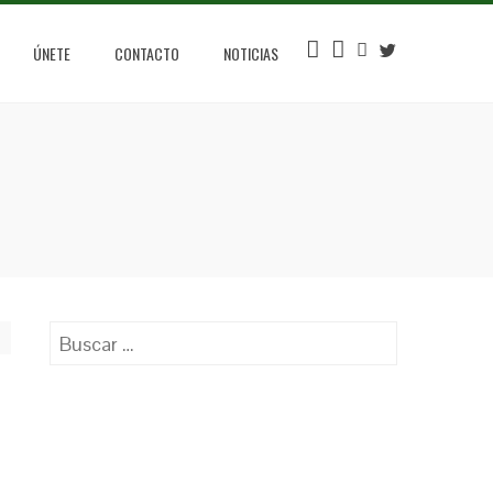
INSTAGRAM
FACEBOOK
YOUTUBE
TWITTER
ÚNETE
CONTACTO
NOTICIAS
Buscar: