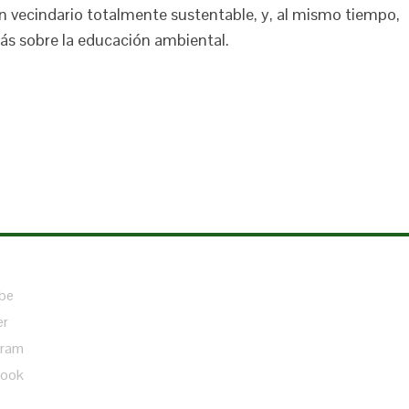
n vecindario totalmente sustentable, y, al mismo tiempo,
ás sobre la educación ambiental.
be
er
gram
book