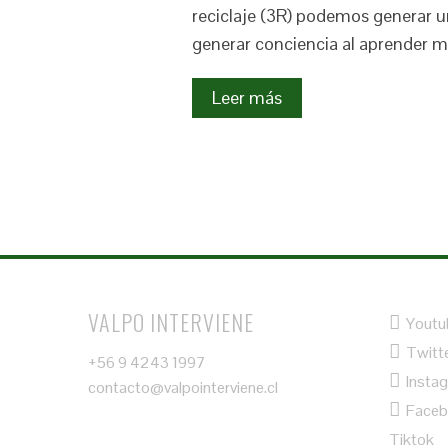
reciclaje (3R) podemos generar u
generar conciencia al aprender m
Leer más
VALPO INTERVIENE
Youtu
Twitt
+56 9 4243 1997
Insta
contacto@valpointerviene.cl
Face
Tiktok