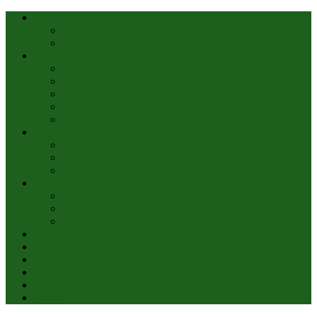
Quiénes somos
Misión, Visión, Valores
Equipo
Líneas de Acción
Productos
Recuperación de espacios públicos
Talleres
Charlas
Proyectos
Reciclaje
Organizaciones, Empresas y Condominios
Eventos
Turismo
Únete
Voluntarios
Practicantes
Alianzas ecológicas
Contacto
Noticias
Instagram
Facebook
Youtube
Twitter