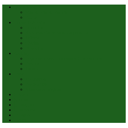
Quiénes somos
Misión, Visión, Valores
Equipo
Líneas de Acción
Productos
Recuperación de espacios públicos
Talleres
Charlas
Proyectos
Reciclaje
Organizaciones, Empresas y Condominios
Eventos
Turismo
Únete
Voluntarios
Practicantes
Alianzas ecológicas
Contacto
Noticias
Instagram
Facebook
Youtube
Twitter