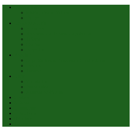
Quiénes somos
Misión, Visión, Valores
Equipo
Líneas de Acción
Productos
Recuperación de espacios públicos
Talleres
Charlas
Proyectos
Reciclaje
Organizaciones, Empresas y Condominios
Eventos
Turismo
Únete
Voluntarios
Practicantes
Alianzas ecológicas
Contacto
Noticias
Instagram
Facebook
Youtube
Twitter