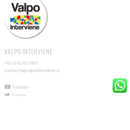
VALPO INTERVIENE
+56 9 4243 1997
contacto@valpointerviene.cl
Youtube
Twitter
Instagram
Facebook
Tiktok