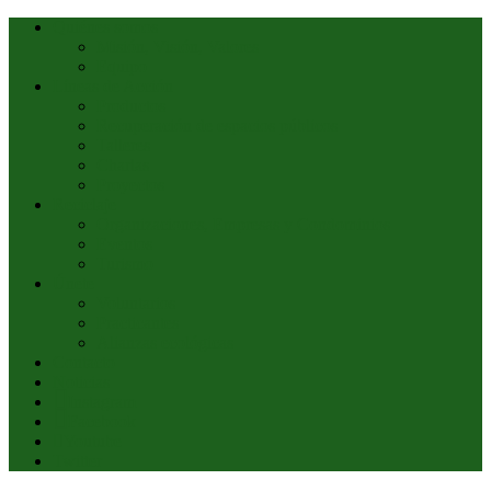
Quiénes somos
Misión, Visión, Valores
Equipo
Líneas de Acción
Productos
Recuperación de espacios públicos
Talleres
Charlas
Proyectos
Reciclaje
Organizaciones, Empresas y Condominios
Eventos
Turismo
Únete
Voluntarios
Practicantes
Alianzas ecológicas
Contacto
Noticias
Instagram
Facebook
Youtube
Twitter