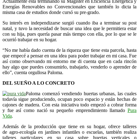
Actualmente está terminando su Magister en Eficiencia Energética y
Energías Renovables no Convencionales que también lo dicta la
misma casa de estudios donde cursó su pre-grado.
Su interés en independizarse surgió cuando iba a terminar su post
natal, y tuvo la necesidad de buscar una idea que le permitiera estar
con su hija, pues quería pasar más tiempo con ella, por lo que se le
ocurrió trabajar en su hogar.
“No me había dado cuenta de la riqueza que tiene esta parcela, hasta
que empecé a pensar en una idea para poder trabajar en mi casa. Fue
así como observando mi entorno me di cuenta que en cada rincón
hay algo que puedes consumirlo, trabajarlo, venderlo o aprender de
ello”, cuenta orgullosa Paloma.
DEL SUEÑO A LO CONCRETO
Paloma comenzó vendiendo huertas urbanas, las cuales
todavía sigue produciendo, ocupan poco espacio y están hechas de
cajones de madera. Con esta iniciativa todo empezó a cobrar forma
y fue así como nació su pequeño emprendimiento llamado
Pura
Vida
.
Además de la producción que tiene en su hogar, ofrece talleres
de agro-ecología en jardines infantiles o escuelas, también realiza
talleres particulares en su casa sobre huertas verticales o