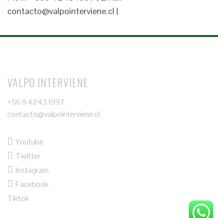
contacto@valpointerviene.cl |
VALPO INTERVIENE
+56 9 4243 1997
contacto@valpointerviene.cl
Youtube
Twitter
Instagram
Facebook
Tiktok