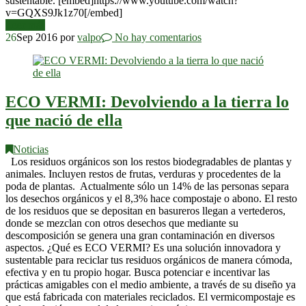
sustentable. [embed]https://www.youtube.com/watch?
v=GQXS9Jk1z70[/embed]
Leer más
26
Sep 2016
por
valpo
No hay comentarios
ECO VERMI: Devolviendo a la tierra lo
que nació de ella
Noticias
Los residuos orgánicos son los restos biodegradables de plantas y
animales. Incluyen restos de frutas, verduras y procedentes de la
poda de plantas. Actualmente sólo un 14% de las personas separa
los desechos orgánicos y el 8,3% hace compostaje o abono. El resto
de los residuos que se depositan en basureros llegan a vertederos,
donde se mezclan con otros desechos que mediante su
descomposición se genera una gran contaminación en diversos
aspectos. ¿Qué es ECO VERMI? Es una solución innovadora y
sustentable para reciclar tus residuos orgánicos de manera cómoda,
efectiva y en tu propio hogar. Busca potenciar e incentivar las
prácticas amigables con el medio ambiente, a través de su diseño ya
que está fabricada con materiales reciclados. El vermicompostaje es