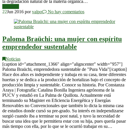
la degradación natural de la materia orgánica…
Leer más
22
Jun 2016
por
valpo
No hay comentarios
Paloma Braüchi: una mujer con espíritu
emprendedor sustentable
Noticias
[caption id="attachment_1366" align="aligncenter" width="957"]
Paloma Braüchi, emprendedora sustentable de "Pura Vida"[/caption]
Hace dos años es independiente y trabaja en su casa, tiene diferentes
huertas y se dedica a la producción de hortalizas bajo el concepto de
producción limpia y sustentable. Conoce su historia. Por Constanza
Araya | Fotografía: Catalina Bonilla Ingeniera agrónoma de la
PUCV y estudió en La Palma de Quillota. Actualmente está
terminando su Magister en Eficiencia Energética y Energías
Renovables no Convencionales que también lo dicta la misma casa
de estudios donde cursó su pre-grado. Su interés en independizarse
surgió cuando iba a terminar su post natal, y tuvo la necesidad de
buscar una idea que le permitiera estar con su hija, pues quería pasar
más tiempo con ella, por lo que se le ocurrió trabajar en su…