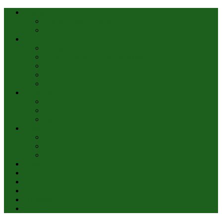
Quiénes somos
Misión, Visión, Valores
Equipo
Líneas de Acción
Productos
Recuperación de espacios públicos
Talleres
Charlas
Proyectos
Reciclaje
Organizaciones, Empresas y Condominios
Eventos
Turismo
Únete
Voluntarios
Practicantes
Alianzas ecológicas
Contacto
Noticias
Instagram
Facebook
Youtube
Twitter