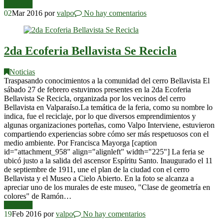
Leer más
02
Mar 2016
por
valpo
No hay comentarios
2da Ecoferia Bellavista Se Recicla
Noticias
Traspasando conocimientos a la comunidad del cerro Bellavista El
sábado 27 de febrero estuvimos presentes en la 2da Ecoferia
Bellavista Se Recicla, organizada por los vecinos del cerro
Bellavista en Valparaíso.La temática de la feria, como su nombre lo
indica, fue el reciclaje, por lo que diversos emprendimientos y
algunas organizaciones porteñas, como Valpo Interviene, estuvieron
compartiendo experiencias sobre cómo ser más respetuosos con el
medio ambiente. Por Francisca Mayorga [caption
id="attachment_958" align="alignleft" width="225"] La feria se
ubicó justo a la salida del ascensor Espíritu Santo. Inaugurado el 11
de septiembre de 1911, une el plan de la ciudad con el cerro
Bellavista y el Museo a Cielo Abierto. En la foto se alcanza a
apreciar uno de los murales de este museo, "Clase de geometría en
colores" de Ramón…
Leer más
19
Feb 2016
por
valpo
No hay comentarios