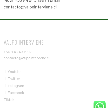
Móvil: +569 4243 1997 | Email:
contacto@valpointerviene.cl |
VALPO INTERVIENE
+56 9 4243 1997
contacto@valpointerviene.cl
Youtube
Twitter
Instagram
Facebook
Tiktok